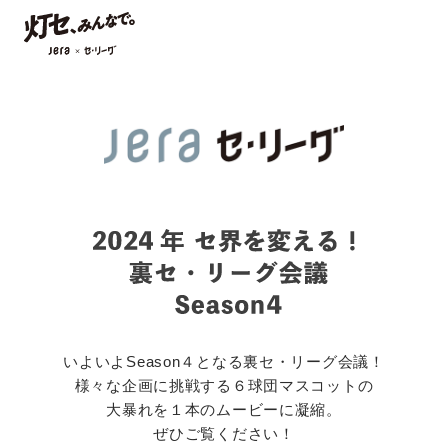
いよいよSeason４となる裏セ・リーグ会議！
様々な企画に挑戦する６球団マスコットの
大暴れを１本のムービーに凝縮。
ぜひご覧ください！